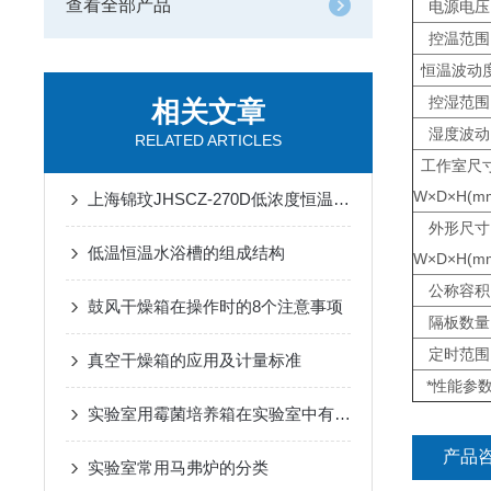
查看全部产品
电源电压
控温范围
恒温波动
控湿范围
相关文章
湿度波动
RELATED ARTICLES
工作室尺
W×D×H(m
上海锦玟JHSCZ-270D低浓度恒温恒湿称重系统
外形尺寸
低温恒温水浴槽的组成结构
W×D×H(m
公称容积
鼓风干燥箱在操作时的8个注意事项
隔板数量
定时范围
真空干燥箱的应用及计量标准
*性能参
实验室用霉菌培养箱在实验室中有着广泛的应用
产品
实验室常用马弗炉的分类