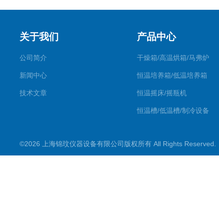
关于我们
产品中心
公司简介
干燥箱/高温烘箱/马弗炉
新闻中心
恒温培养箱/低温培养箱
技术文章
恒温摇床/摇瓶机
恒温槽/低温槽/制冷设备
氮吹仪/金属浴/摇床
©2026 上海锦玟仪器设备有限公司版权所有 All Rights Reserve
超声波仪器
冷光源植物培养箱
冷冻干燥设备
常规实验仪器
地域产品