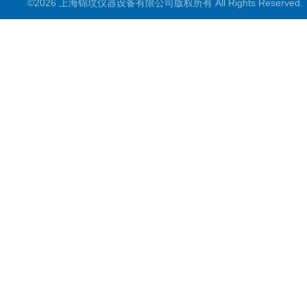
©2026 上海锦玟仪器设备有限公司版权所有 All Rights Reserve
超声波仪器
冷光源植物培养箱
冷冻干燥设备
常规实验仪器
地域产品